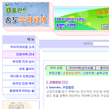
메 뉴
아이디
우리치과의원 소개
진료과목 안내
유익한 치과 상식
치아 교정
치아미백/심미보철
충치치
포토 갤러리
부정교합
|
교정진단/장치
|
교정치료
|
설측교정
게시판 & 진료상담
▒
교정진단
▒▒▒
온라인 진료 예약
1. Interview, 구강검진
원장에게 바라는 말
교정치료를 받기 위해서는 전신적인 건강 및 부정
정도 등을 정확히 판단하는 첫번째 단계로 구강