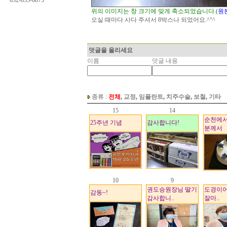
032-835-6875
위의 이미지는 창 크기에 맞게 축소되었습니다.(
원
오실 때마다 사다 주셔서 8박스나 되었어요.^°^
덧글을 올리세요
이름
덧글 내용
종류 :
전체
,
교정
,
임플란트
,
치주수술
,
보철
,
기타
15
14
순천에서
25주년 기념
감사합니다!
분께서
10
9
권도승원장님 딸기
도경이어
감동~!
감사합니..
잘마..