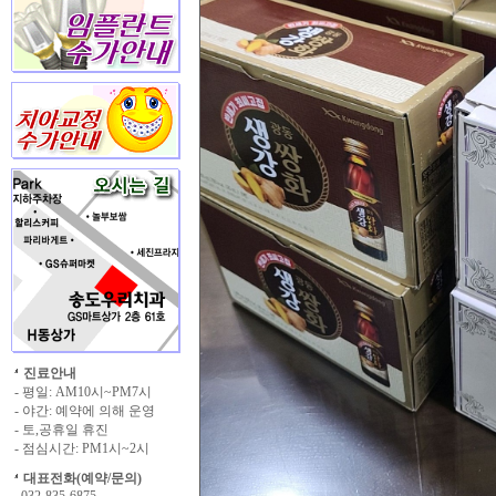
진료안내
- 평일: AM10시~PM7시
- 야간: 예약에 의해 운영
- 토,공휴일 휴진
- 점심시간: PM1시~2시
대표전화(예약/문의)