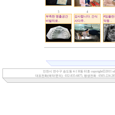
5
4
부족한 맹출공간
감사합니다. 간식
#임플란
비발치로..
사다주..
악동 ..
인천시 연수구 송도동 4-1 H동 61호 copyrightⓒ2011 sdwoori.
대표전화(예약/문의) : 032-835-6875, 평생전화 : 0505-224-28