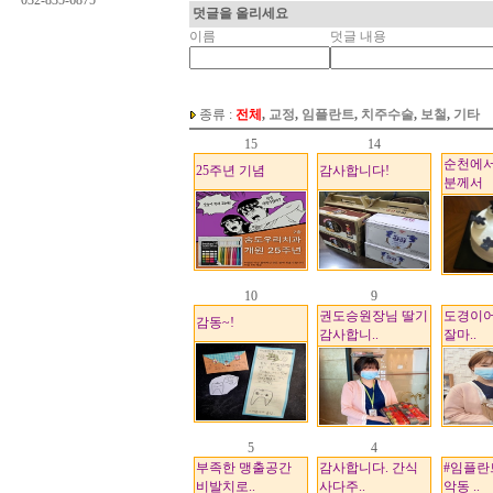
032-835-6875
덧글을 올리세요
이름
덧글 내용
종류 :
전체
,
교정
,
임플란트
,
치주수술
,
보철
,
기타
15
14
순천에서
25주년 기념
감사합니다!
분께서
10
9
권도승원장님 딸기
도경이어
감동~!
감사합니..
잘마..
5
4
부족한 맹출공간
감사합니다. 간식
#임플란
비발치로..
사다주..
악동 ..