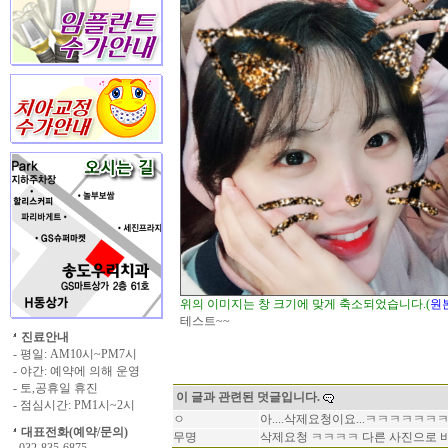
위의 이미지는 창 크기에 맞게 축소되었습니다.(
원
테스트~~
진료안내
- 평일: AM10시~PM7시
- 야간: 예약에 의해 운영
- 토,공휴일 휴진
이 글과 관련된 덧글입니다.
- 점심시간: PM1시~2시
ㅇ
아....삭제요청이요...ㅋㅋㅋㅋㅋ
대표전화(예약/문의)
무명
삭제요청 ㅋㅋㅋㅋ 다른 사진으로 바꿀