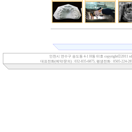
인천시 연수구 송도동 4-1 H동 61호 copyrightⓒ2011 sdwoori.
대표전화(예약/문의) : 032-835-6875, 평생전화 : 0505-224-28